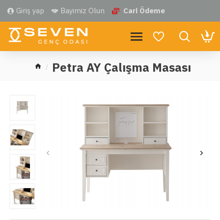
Giriş yap
Bayimiz Olun
Cari Ödeme
Petra AY Çalışma Masası