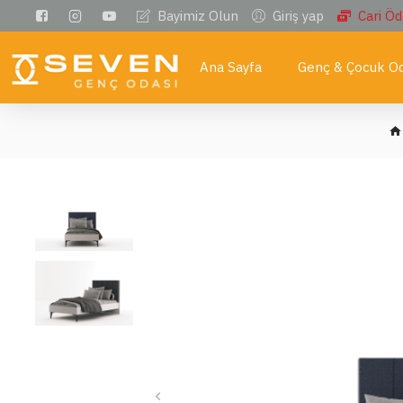
Bayimiz Olun
Giriş yap
Cari Ö
Ana Sayfa
Genç & Çocuk Od