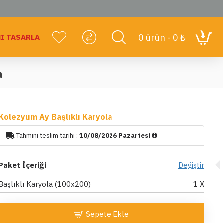
0 ürün - 0 ₺
I TASARLA
a
Kolezyum Ay Başlıklı Karyola
Tahmini teslim tarihi :
10/08/2026 Pazartesi
Paket İçeriği
Değiştir
Başlıklı Karyola (100x200)
1
X
Sepete Ekle