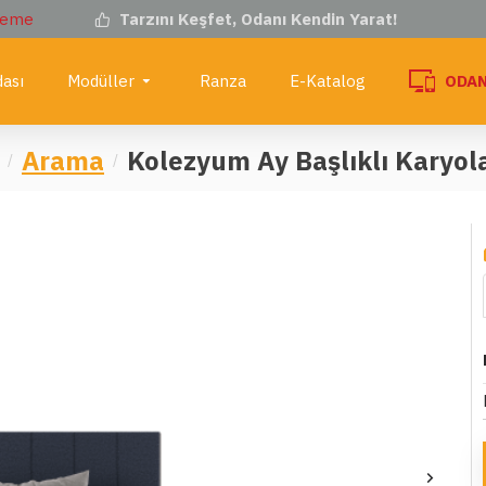
deme
Tarzını Keşfet, Odanı Kendin Yarat!
ası
Modüller
Ranza
E-Katalog
ODAN
Arama
Kolezyum Ay Başlıklı Karyol