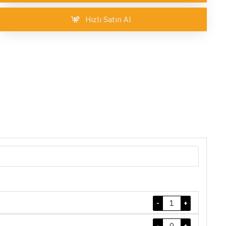
Hızlı Satın Al
-
+
-
+