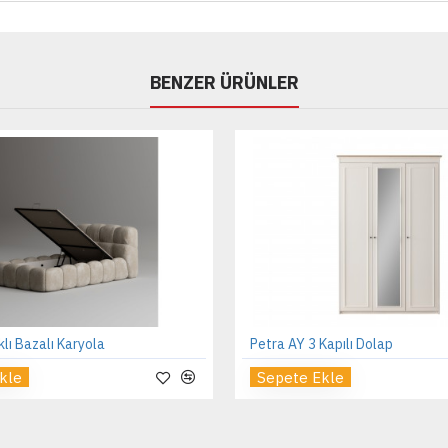
BENZER ÜRÜNLER
klı Bazalı Karyola
Petra AY 3 Kapılı Dolap
kle
Sepete Ekle