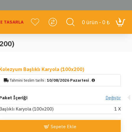
0 ürün - 0 ₺
I TASARLA
x200)
Kolezyum Başlıklı Karyola (100x200)
Tahmini teslim tarihi :
10/08/2026 Pazartesi
.
Paket İçeriği
Değiştir
Başlıklı Karyola (100x200)
1
X
Sepete Ekle