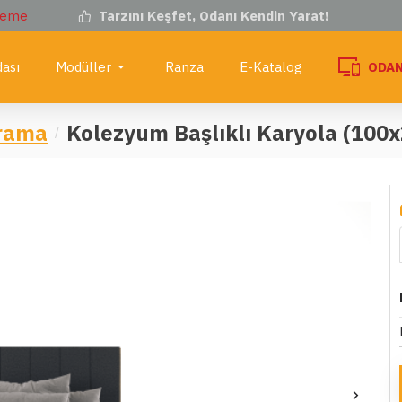
deme
Tarzını Keşfet, Odanı Kendin Yarat!
ası
Modüller
Ranza
E-Katalog
ODAN
rama
Kolezyum Başlıklı Karyola (100