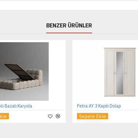
BENZER ÜRÜNLER
klı Bazalı Karyola
Petra AY 3 Kapılı Dolap
kle
Sepete Ekle