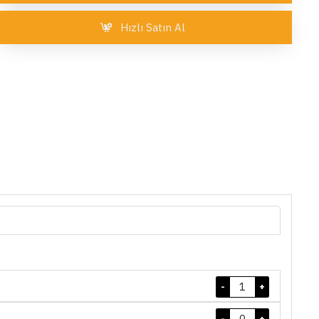
Hızlı Satın Al
-
+
-
+