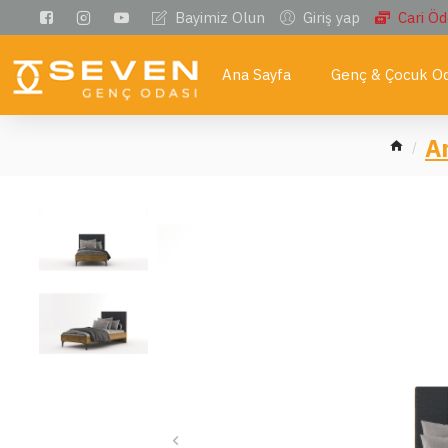
Bayimiz Olun
Giriş yap
Cari Ö
Ana Sayfa
Genç & Çocuk Od
A