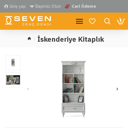
Giriş yap
Bayimiz Olun
Cari Ödeme
İskenderiye Kitaplık