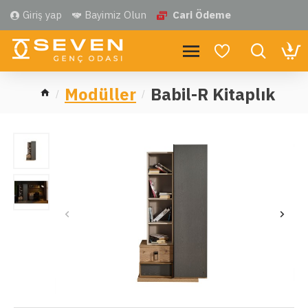
Giriş yap
Bayimiz Olun
Cari Ödeme
Modüller
Babil-R Kitaplık