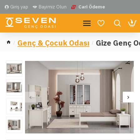
Giriş yap
Bayimiz Olun
Cari Ödeme
Genç & Çocuk Odası
Gize Genç O